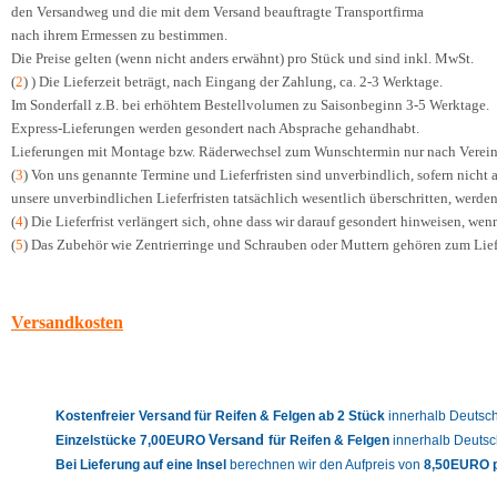
den Versandweg und die mit dem Versand beauftragte Transportfirma
nach ihrem Ermessen zu bestimmen.
Die Preise gelten (wenn nicht anders erwähnt) pro Stück und sind inkl. MwSt.
(
2
) ) Die Lieferzeit beträgt, nach Eingang der Zahlung, ca. 2-3 Werktage.
Im Sonderfall z.B. bei erhöhtem Bestellvolumen zu Saisonbeginn 3-5 Werktage.
Express-Lieferungen werden gesondert nach Absprache gehandhabt.
Lieferungen mit Montage bzw. Räderwechsel zum Wunschtermin nur nach Vereinb
(
3
) Von uns genannte Termine und Lieferfristen sind unverbindlich, sofern nicht a
unsere unverbindlichen Lieferfristen tatsächlich wesentlich überschritten, werde
(
4
) Die Lieferfrist verlängert sich, ohne dass wir darauf gesondert hinweisen, we
(
5
) Das Zubehör wie Zentrierringe und Schrauben oder Muttern gehören zum Lie
Versandkosten
Kostenfreier Versand für Reifen & Felgen
ab 2 Stück
innerhalb Deutsch
Versand
Einzelstücke 7,00EURO
für Reifen & Felgen
innerhalb Deutsc
Bei Lieferung auf eine Insel
berechnen wir den Aufpreis von
8,50EURO p