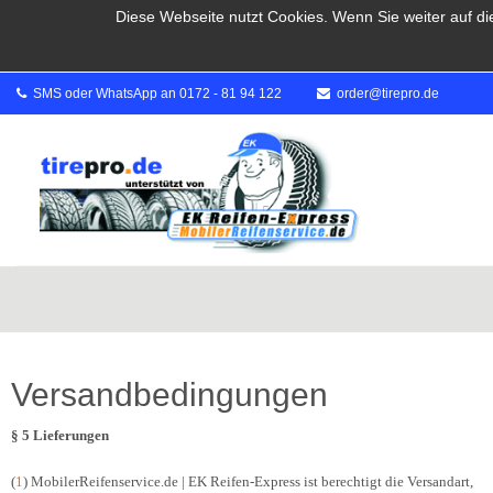
Diese Webseite nutzt Cookies. Wenn Sie weiter auf di
SMS oder WhatsApp an 0172 - 81 94 122
order@tirepro.de
Versandbedingungen
§ 5 Lieferungen
(
1
) MobilerReifenservice.de | EK Reifen-Express ist berechtigt die Versandart,