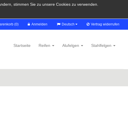
u ändern, stimmen Sie zu unsere Cookies zu verwenden.
renkorb (0)
Anmelden
Deutsch
Vertrag widerrufen
Startseite
Reifen
Alufelgen
Stahlfelgen