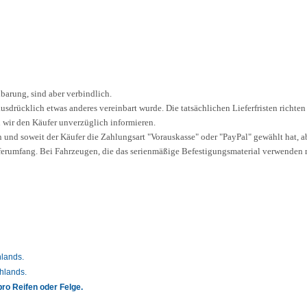
arung, sind aber verbindlich.
usdrücklich etwas anderes vereinbart wurde. Die tatsächlichen Lieferfristen richten
n wir den Käufer unverzüglich informieren.
nn und soweit der Käufer die Zahlungsart "Vorauskasse" oder "PayPal" gewählt hat, a
ferumfang. Bei Fahrzeugen, die das serienmäßige Befestigungsmaterial verwenden 
lands.
hlands.
ro Reifen oder Felge.