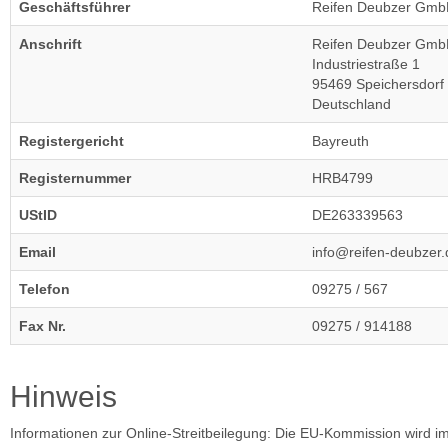
Geschäftsführer
Reifen Deubzer Gm
Anschrift
Reifen Deubzer Gm
Industriestraße 1
95469 Speichersdorf
Deutschland
Registergericht
Bayreuth
Registernummer
HRB4799
UStID
DE263339563
Email
info@reifen-deubzer.
Telefon
09275 / 567
Fax Nr.
09275 / 914188
Hinweis
Informationen zur Online-Streitbeilegung: Die EU-Kommission wird im e